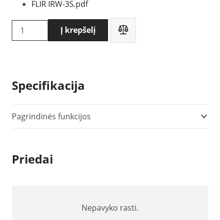
FLIR IRW-3S.pdf
produkto
Į krepšelį
kiekis:
Flir
IRW-
3S
Specifikacija
IR
langas
Pagrindinės funkcijos
Priedai
Nepavyko rasti.