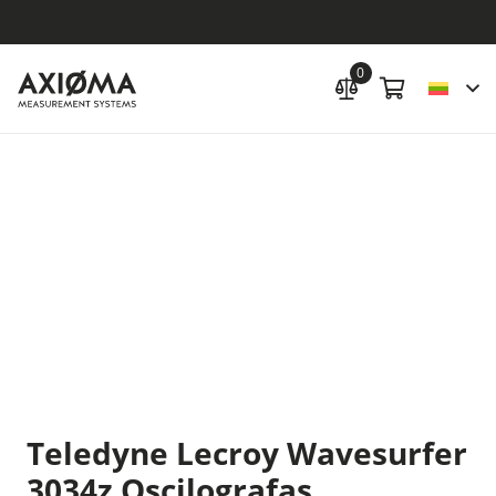
0
Teledyne Lecroy Wavesurfer
3034z Oscilografas