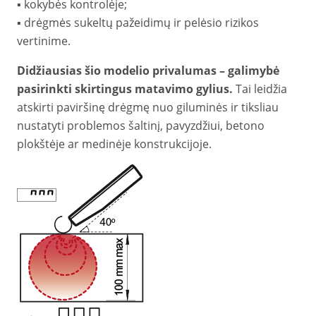
▪️ kokybės kontrolėje;
▪️ drėgmės sukeltų pažeidimų ir pelėsio rizikos
vertinime.
Didžiausias šio modelio privalumas – galimybė
pasirinkti skirtingus matavimo gylius.
Tai leidžia
atskirti paviršinę drėgmę nuo giluminės ir tiksliau
nustatyti problemos šaltinį, pavyzdžiui, betono
plokštėje ar medinėje konstrukcijoje.