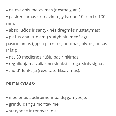
▪️ neinvazinis matavimas (nesmeigiant);
▪️ pasirenkamas skenavimo gylis: nuo 10 mm iki 100
mm;
▪️ absoliučios ir santykinės drėgmės nustatymas;
▪️ platus analizuojamų statybinių medžiagų
pasirinkimas (gipso plokštės, betonas, plytos, tinkas
ir kt.);
▪️ net 50 medienos rūšių pasirinkimas;
▪️ reguliuojamas aliarmo slenkstis ir garsinis signalas;
▪️ „hold“ funkcija (rezultato fiksavimas).
PRITAIKYMAS:
▪️ medienos apdirbimo ir baldų gamyboje;
▪️ grindų dangų montavime;
▪️ statybose ir renovacijoje;