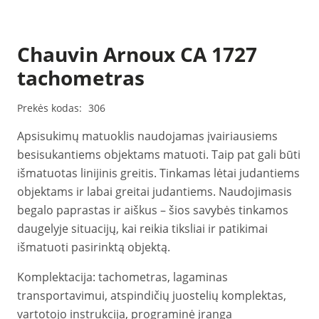
Chauvin Arnoux CA 1727
tachometras
Prekės kodas:
306
Apsisukimų matuoklis naudojamas įvairiausiems
besisukantiems objektams matuoti. Taip pat gali būti
išmatuotas linijinis greitis. Tinkamas lėtai judantiems
objektams ir labai greitai judantiems. Naudojimasis
begalo paprastas ir aiškus – šios savybės tinkamos
daugelyje situacijų, kai reikia tiksliai ir patikimai
išmatuoti pasirinktą objektą.
Komplektacija: tachometras, lagaminas
transportavimui, atspindičių juostelių komplektas,
vartotojo instrukcija, programinė įranga