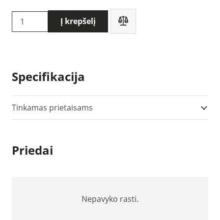
produkto
Į krepšelį
kiekis:
Chauvin
Arnoux
MiniFlex
Specifikacija
MA194
250
mm
Tinkamas prietaisams
Priedai
Nepavyko rasti.