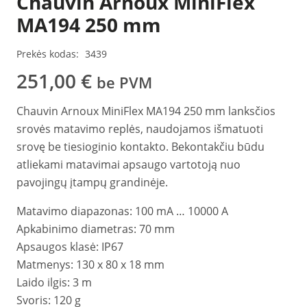
Chauvin Arnoux MiniFlex
MA194 250 mm
Prekės kodas:
3439
251,00
€
be PVM
Chauvin Arnoux MiniFlex MA194 250 mm lanksčios
srovės matavimo replės, naudojamos išmatuoti
srovę be tiesioginio kontakto. Bekontakčiu būdu
atliekami matavimai apsaugo vartotoją nuo
pavojingų įtampų grandinėje.
Matavimo diapazonas: 100 mA … 10000 A
Apkabinimo diametras: 70 mm
Apsaugos klasė: IP67
Matmenys: 130 x 80 x 18 mm
Laido ilgis: 3 m
Svoris: 120 g