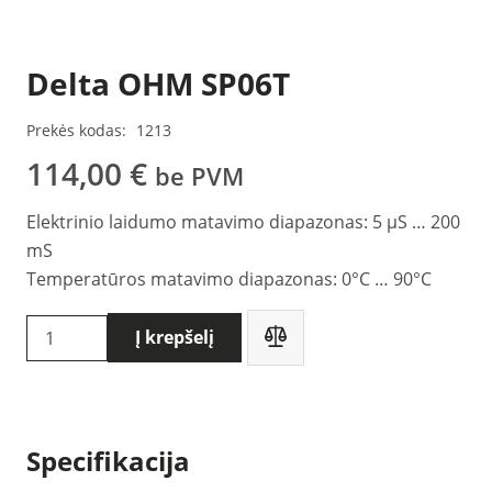
Delta OHM SP06T
Prekės kodas:
1213
114,00
€
be PVM
Elektrinio laidumo matavimo diapazonas: 5 μS … 200
mS
Temperatūros matavimo diapazonas: 0°C … 90°C
produkto
Į krepšelį
kiekis:
Delta
OHM
SP06T
Specifikacija