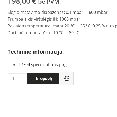
198,00
€
be PVM
Slėgio matavimo diapazonas: 0,1 mbar … 600 mbar
Trumpalaikis viršslėgis iki: 1000 mbar
Paklaida temperatūrai esant 20 °C … 25 °C: 0,25 % nuo p
Darbinė temperatūra: -10 °C … 80 °C
Techninė informacija:
TP704 specifications.png
produkto
Į krepšelį
kiekis:
Delta
OHM
TP704-
600MBGI
-