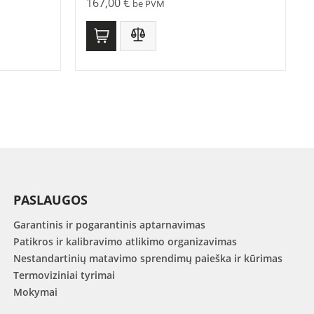
167,00
€
be PVM
PASLAUGOS
Garantinis ir pogarantinis aptarnavimas
Patikros ir kalibravimo atlikimo organizavimas
Nestandartinių matavimo sprendimų paieška ir kūrimas
Termoviziniai tyrimai
Mokymai