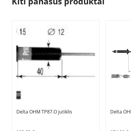
Kiti panašūs produktai
Delta OHM TP87.O jutiklis
Delta OH