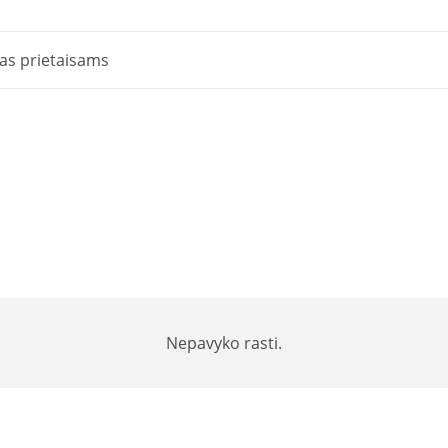
reletyvaus
slėgio
as prietaisams
jutiklis
iki
600
mbar
Nepavyko rasti.