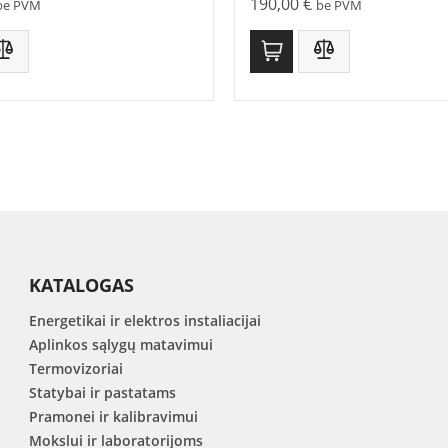
190,00
€
be PVM
be PVM
KATALOGAS
Energetikai ir elektros instaliacijai
Aplinkos sąlygų matavimui
Termovizoriai
Statybai ir pastatams
Pramonei ir kalibravimui
Mokslui ir laboratorijoms