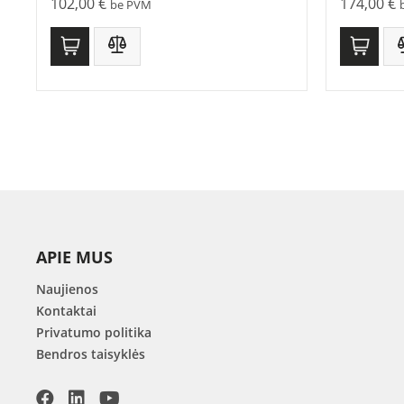
102,00
€
174,00
€
be PVM
APIE MUS
Naujienos
Kontaktai
Privatumo politika
Bendros taisyklės