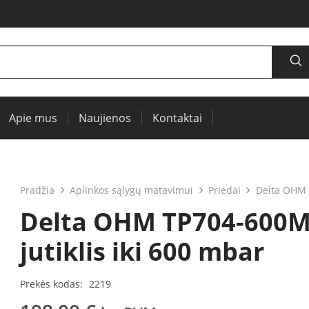
Apie mus
Naujienos
Kontaktai
šaltiniai, oscilografai, RCL matuokliai
Termovizija, IR langai preventyviai diagnostikai
Įrenginių ir elektros mašinų testavimui (PAT)
Pradžia
Aplinkos sąlygų matavimui
Priedai
Delta OHM T
Delta OHM TP704-600MB
jutiklis iki 600 mbar
Prekės kodas:
2219