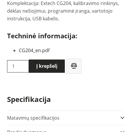
Komplektacija: Extech CG204, kalibravimo rinkinys,
dėklas nešiojimui, programinė įranga, vartotojo
instrukcija, USB kabelis.
Techninė informacija:
CG204_en.pdf
produkto
Į krepšelį
kiekis:
Extech
CG204
dažų
Specifikacija
storio
matuoklis
Matavimų specifikacijos