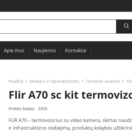
Apie mus
Naujienos
Kontaktai
šaltiniai, oscilografai, RCL matuokliai
Termovizija, IR langai preventyviai diagnostikai
Įrenginių ir elektros mašinų testavimui (PAT)
Pradžia
Mokslui ir laboratorijoms
Terminei analizei
Fli
Flir A70 sc kit termoviz
Prekės kodas:
3356
FLIR A70 – termovizorius su video kamera, skirtas naud
ir infrastruktūros stebėjimą, produktų kokybės užtikrin