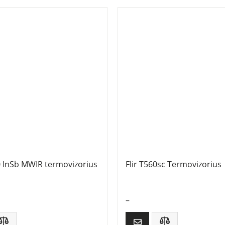
0 InSb MWIR termovizorius
Flir T560sc Termovizorius
–