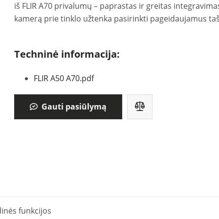
iš FLIR A70 privalumų – paprastas ir greitas integravima
kamerą prie tinklo užtenka pasirinkti pageidaujamus taš
Techninė informacija:
FLIR A50 A70.pdf
Gauti pasiūlymą
inės funkcijos