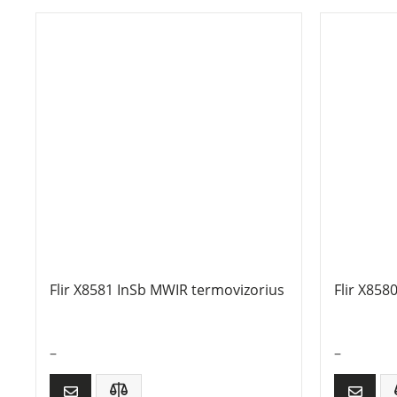
Flir X8581 InSb MWIR termovizorius
Flir X858
–
–