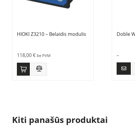
HIOKI Z3210 – Belaidis modulis
Doble W
118,00
€
–
be PVM
Kiti panašūs produktai