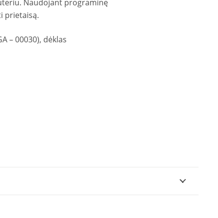
piuteriu. Naudojant programinę
i prietaisą.
GA – 00030), dėklas