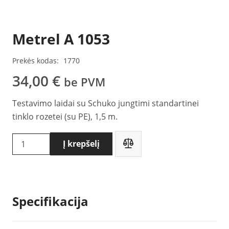
Metrel A 1053
Prekės kodas:
1770
34,00
€
be PVM
Testavimo laidai su Schuko jungtimi standartinei
tinklo rozetei (su PE), 1,5 m.
produkto
Į krepšelį
kiekis:
Metrel
A
1053
Specifikacija