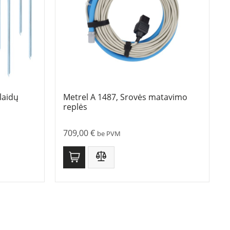
laidų
Metrel A 1487, Srovės matavimo
replės
709,00
€
be PVM