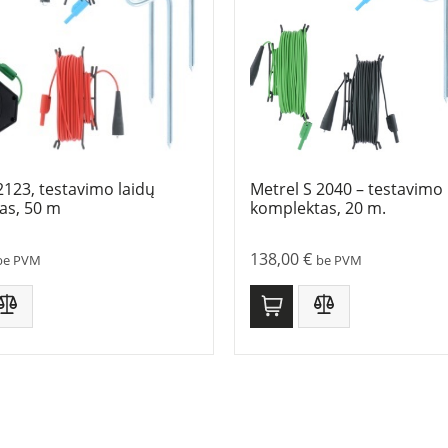
2123, testavimo laidų
Metrel S 2040 – testavimo 
as, 50 m
komplektas, 20 m.
138,00
€
be PVM
be PVM