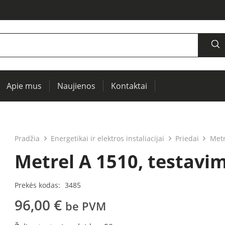
Apie mus
Naujienos
Kontaktai
šaltiniai, oscilografai, RCL matuokliai
Termovizija, IR langai preventyviai diagnostikai
Įrenginių ir elektros mašinų testavimui (PAT)
Pradžia
Energetikai ir elektros instaliacijai
Priedai
Metr
Metrel A 1510, testavimo
Prekės kodas:
3485
96,00
€
be PVM