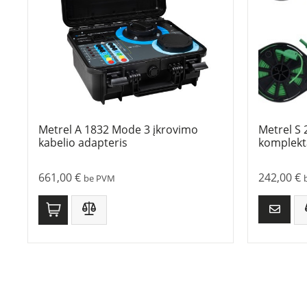
Metrel A 1832 Mode 3 įkrovimo
Metrel S 
kabelio adapteris
komplekt
661,00
€
242,00
€
be PVM