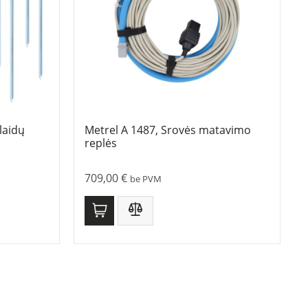
laidų
Metrel A 1487, Srovės matavimo
replės
709,00
€
be PVM