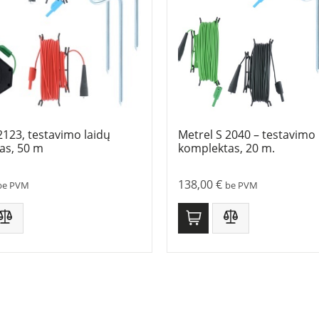
2123, testavimo laidų
Metrel S 2040 – testavimo 
as, 50 m
komplektas, 20 m.
138,00
€
be PVM
be PVM