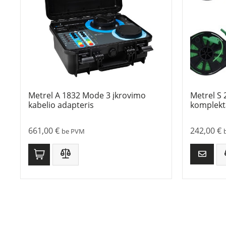
Metrel A 1832 Mode 3 įkrovimo
Metrel S 
kabelio adapteris
komplekt
661,00
€
242,00
€
be PVM