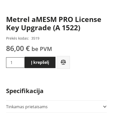
Metrel aMESM PRO License
Key Upgrade (A 1522)
Prekės kodas:
3519
86,00
€
be PVM
produkto
Į krepšelį
kiekis:
Metrel
aMESM
PRO
Specifikacija
License
Key
Upgrade
Tinkamas prietaisams
(A