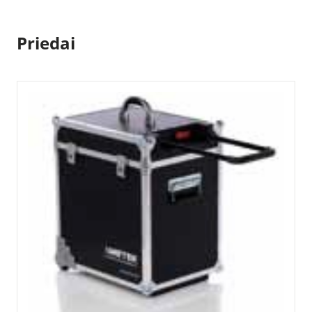
1522)
Priedai