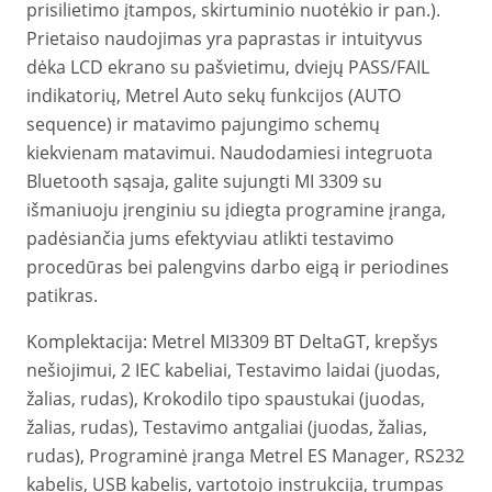
prisilietimo įtampos, skirtuminio nuotėkio ir pan.).
Prietaiso naudojimas yra paprastas ir intuityvus
dėka LCD ekrano su pašvietimu, dviejų PASS/FAIL
indikatorių, Metrel Auto sekų funkcijos (AUTO
sequence) ir matavimo pajungimo schemų
kiekvienam matavimui. Naudodamiesi integruota
Bluetooth sąsaja, galite sujungti MI 3309 su
išmaniuoju įrenginiu su įdiegta programine įranga,
padėsiančia jums efektyviau atlikti testavimo
procedūras bei palengvins darbo eigą ir periodines
patikras.
Komplektacija: Metrel MI3309 BT DeltaGT, krepšys
nešiojimui, 2 IEC kabeliai, Testavimo laidai (juodas,
žalias, rudas), Krokodilo tipo spaustukai (juodas,
žalias, rudas), Testavimo antgaliai (juodas, žalias,
rudas), Programinė įranga Metrel ES Manager, RS232
kabelis, USB kabelis, vartotojo instrukcija, trumpas