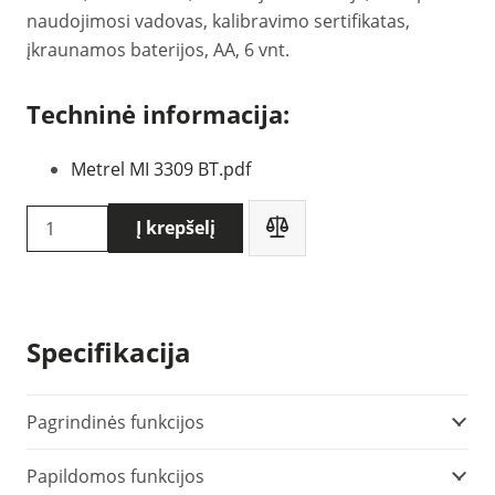
naudojimosi vadovas, kalibravimo sertifikatas,
įkraunamos baterijos, AA, 6 vnt.
Techninė informacija:
Metrel MI 3309 BT.pdf
produkto
Į krepšelį
kiekis:
Metrel
MI3309
BT
Specifikacija
DeltaGT
Nešiojamų
elektros
Pagrindinės funkcijos
įrenginių
Papildomos funkcijos
testavimo