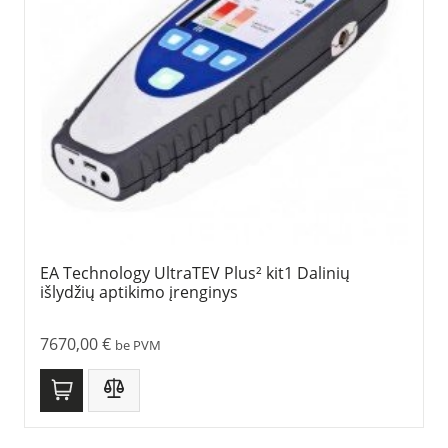
EA Technology UltraTEV Plus² kit1 Dalinių
išlydžių aptikimo įrenginys
7670,00
€
be PVM