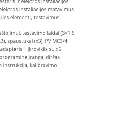
eris ir elektros instaliacijos
i elektros instaliacijos matavimus
aulės elementų testavimus.
šiojimui, testavimo laidai (3×1,5
x3), spaustukai (x3), PV MC3/4
dapteris + įkroviklis su x6
programinė įranga, diržas
o instrukcija, kalibravimo