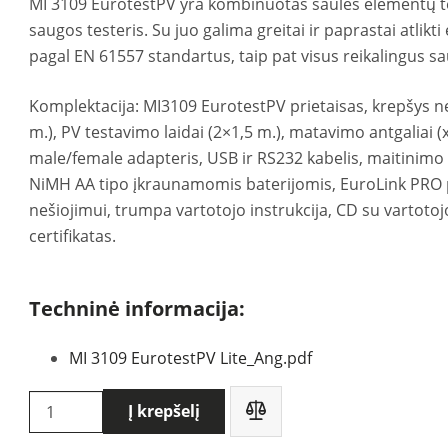
MI 3109 EurotestPV yra kombinuotas saulės elementų test
saugos testeris. Su juo galima greitai ir paprastai atlikt
pagal EN 61557 standartus, taip pat visus reikalingus s
Komplektacija: MI3109 EurotestPV prietaisas, krepšys ne
m.), PV testavimo laidai (2×1,5 m.), matavimo antgaliai (
male/female adapteris, USB ir RS232 kabelis, maitinimo a
NiMH AA tipo įkraunamomis baterijomis, EuroLink PRO 
nešiojimui, trumpa vartotojo instrukcija, CD su vartotoj
certifikatas.
Techninė informacija:
MI 3109 EurotestPV Lite_Ang.pdf
produkto
Į krepšelį
kiekis: