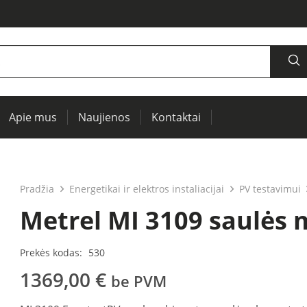
Apie mus
Naujienos
Kontaktai
šaltiniai, oscilografai, RCL matuokliai
Termovizija, IR langai preventyviai diagnostikai
Įrenginių ir elektros mašinų testavimui (PAT)
Pradžia
Energetikai ir elektros instaliacijai
PV testavimui
Metrel MI 3109 saulės 
Prekės kodas:
530
1369,00
€
be PVM