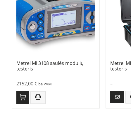
Metrel MI 3108 saulės modulių
Metrel M
testeris
testeris
2152,00
€
–
be PVM