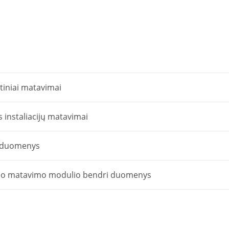
Metrel
MI
3109
saulės
modulių
testeris
tiniai matavimai
s instaliacijų matavimai
 duomenys
žio matavimo modulio bendri duomenys