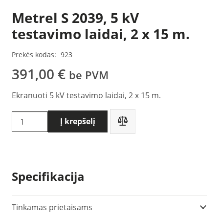
Metrel S 2039, 5 kV
testavimo laidai, 2 x 15 m.
Prekės kodas:
923
391,00
€
be PVM
Ekranuoti 5 kV testavimo laidai, 2 x 15 m.
produkto
Į krepšelį
kiekis:
Metrel
S
2039,
Specifikacija
5
kV
testavimo
Tinkamas prietaisams
laidai,