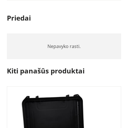
2
x
Priedai
15
m.
Nepavyko rasti.
Kiti panašūs produktai