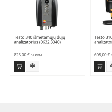
Testo 340 išmetamųjų dujų
Testo 310
analizatorius (0632 3340)
analizato
825,00
€
608,00
€
be PVM