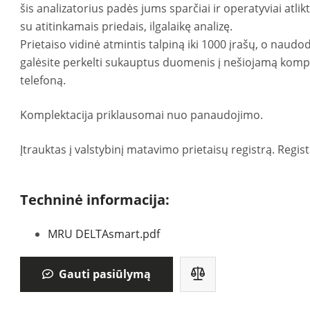
šis analizatorius padės jums sparčiai ir operatyviai atli
su atitinkamais priedais, ilgalaikę analizę.
Prietaiso vidinė atmintis talpiną iki 1000 įrašų, o naud
galėsite perkelti sukauptus duomenis į nešiojamą kompi
telefoną.
Komplektacija priklausomai nuo panaudojimo.
Įtrauktas į valstybinį matavimo prietaisų registrą. Regis
Techninė informacija:
MRU DELTAsmart.pdf
Gauti pasiūlymą