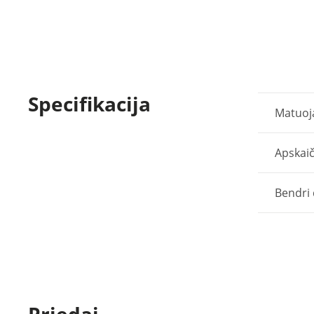
Specifikacija
Matuoj
Apskai
Bendri
Priedai