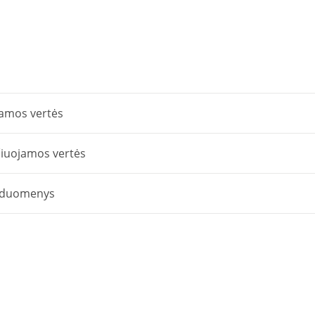
amos vertės
čiuojamos vertės
 duomenys