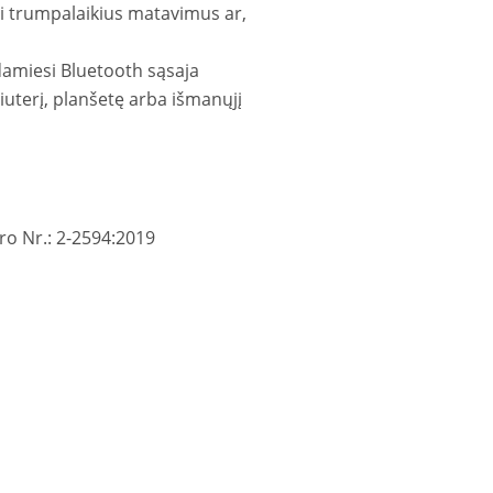
kti trumpalaikius matavimus ar,
odamiesi Bluetooth sąsaja
uterį, planšetę arba išmanųjį
tro Nr.: 2-2594:2019