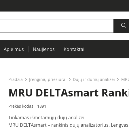
Apie mus
Naujienos
Kontaktai
šaltiniai, oscilografai, RCL matuokliai
Termovizija, IR langai preventyviai diagnostikai
Įrenginių ir elektros mašinų testavimui (PAT)
Pradžia
Įrenginių priežiūrai
Dujų ir dūmų analizei
MRU
MRU DELTAsmart Rankin
Prekės kodas:
1891
Tinkamas išmetamųjų dujų analizei.
MRU DELTAsmart – rankinis dujų analizatorius. Lengvas,