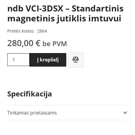
ndb VCI-3DSX – Standartinis
magnetinis jutiklis imtuvui
Prekės kodas:
2864
280,00
€
be PVM
produkto
Į krepšelį
kiekis:
ndb
VCI-
3DSX
Specifikacija
-
Standartinis
magnetinis
Tinkamas prietaisams
jutiklis
imtuvui