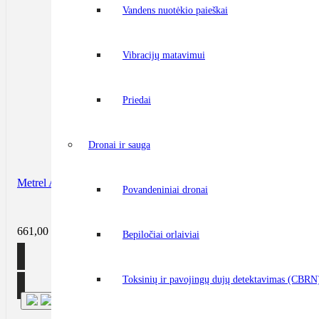
Vandens nuotėkio paieškai
Vibracijų matavimui
Priedai
Dronai ir sauga
Metrel A 1832 Mode 3 įkrovimo kabelio adapteris
Povandeniniai dronai
661,00
€
be PVM
Bepiločiai orlaiviai
Toksinių ir pavojingų dujų detektavimas (CBRN