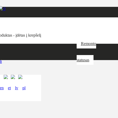
0
oduktas
- įdėtas į krepšelį
Remonto
statusas