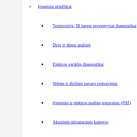
Įrenginių priežiūrai
Termovizija, IR langai preventyviai diagnostikai
Dujų ir dūmų analizei
Elektros variklių diagnostikai
Velenų ir diržinių pavarų centravimui
Įrenginių ir elektros mašinų testavimui (PAT)
Akustinės-ultragarsinės kameros