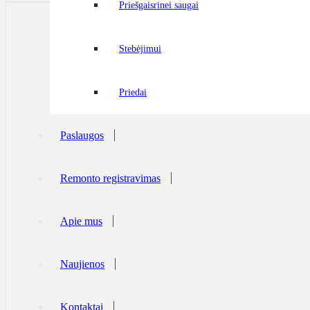
Priešgaisrinei saugai
Stebėjimui
Priedai
Paslaugos
Remonto registravimas
Apie mus
Naujienos
Kontaktai