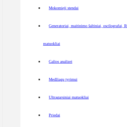
Mokomieji stendai
Generatoriai, maitinimo šaltiniai, oscilografai,
matuokliai
Galios analizei
Medžiagų tyrimui
Ultragarsiniai matuokliai
Priedai