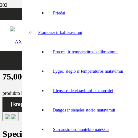
Pradžia
Priedai
Energetikai ir elektros instaliacijai
Priedai
ndb VCi-BAT – Baterijų komplektas siųstuvui
Pramonei ir kalibravimui
ndb VCi-BAT – Baterijų kom
Procesų ir temperatūros kalibravimui
Prekės kodas:
2866
Lygio, slėgio ir temperatūros matavimui
75,00
€
be PVM
Liepsnos detektavimui ir kontrolei
produkto kiekis: ndb VCi-BAT - Baterijų komplektas siųstuvui
Į krepšelį
Dangos ir sienelės storio matavimui
Suspausto oro nuotėkio paieškai
Specifikacija