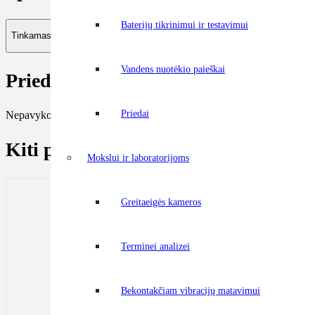
Baterijų tikrinimui ir testavimui
Tinkamas prietaisams
Vandens nuotėkio paieškai
Priedai
Priedai
Nepavyko rasti.
Kiti panašūs produktai
Mokslui ir laboratorijoms
Greitaeigės kameros
Terminei analizei
Bekontakčiam vibracijų matavimui