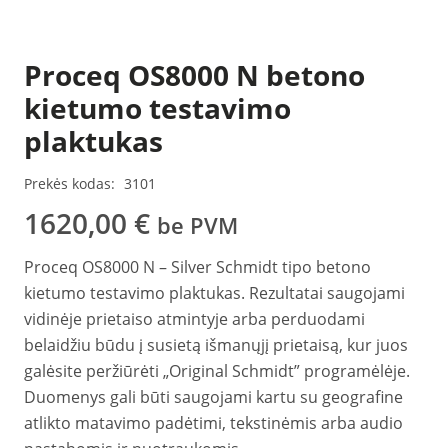
Proceq OS8000 N betono
kietumo testavimo
plaktukas
Prekės kodas:
3101
1620,00
€
be PVM
Proceq OS8000 N – Silver Schmidt tipo betono
kietumo testavimo plaktukas. Rezultatai saugojami
vidinėje prietaiso atmintyje arba perduodami
belaidžiu būdu į susietą išmanųjį prietaisą, kur juos
galėsite peržiūrėti „Original Schmidt” programėlėje.
Duomenys gali būti saugojami kartu su geografine
atlikto matavimo padėtimi, tekstinėmis arba audio