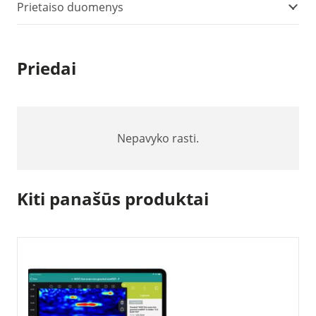
testavimo
Prietaiso duomenys
plaktukas
Priedai
Nepavyko rasti.
Kiti panašūs produktai