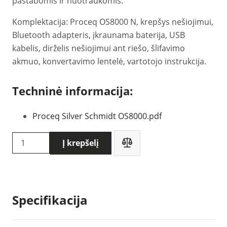
pastabomis ir nuotraukomis.
Komplektacija: Proceq OS8000 N, krepšys nešiojimui,
Bluetooth adapteris, įkraunama baterija, USB
kabelis, dirželis nešiojimui ant riešo, šlifavimo
akmuo, konvertavimo lentelė, vartotojo instrukcija.
Techninė informacija:
Proceq Silver Schmidt OS8000.pdf
produkto
Į krepšelį
kiekis:
Proceq
OS8000
N
Specifikacija
betono
kietumo