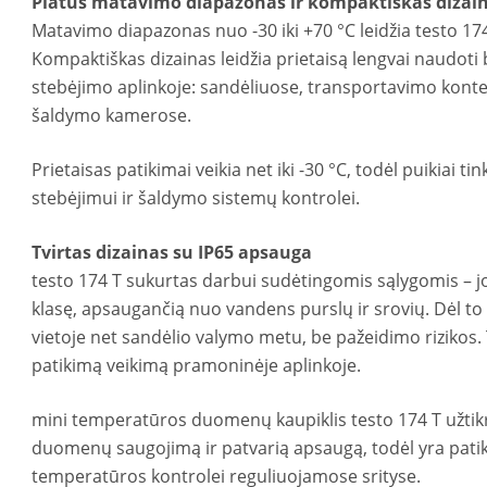
Platus matavimo diapazonas ir kompaktiškas dizai
Matavimo diapazonas nuo -30 iki +70 °C leidžia testo 174 T
Kompaktiškas dizainas leidžia prietaisą lengvai naudoti
stebėjimo aplinkoje: sandėliuose, transportavimo konte
šaldymo kamerose.
Prietaisas patikimai veikia net iki -30 °C, todėl puikiai t
stebėjimui ir šaldymo sistemų kontrolei.
Tvirtas dizainas su IP65 apsauga
testo 174 T sukurtas darbui sudėtingomis sąlygomis – j
klasę, apsaugančią nuo vandens purslų ir srovių. Dėl to 
vietoje net sandėlio valymo metu, be pažeidimo rizikos. 
patikimą veikimą pramoninėje aplinkoje.
mini temperatūros duomenų kaupiklis testo 174 T užtik
duomenų saugojimą ir patvarią apsaugą, todėl yra pati
temperatūros kontrolei reguliuojamose srityse.