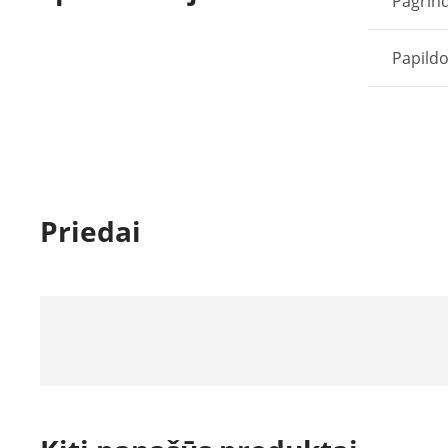
Pagrind
Papild
Priedai