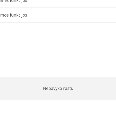
inės funkcijos
1740
01)
omos funkcijos
Nepavyko rasti.