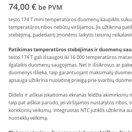
74,00
€
be PVM
testo 174 T mini temperatūros duomenų kaupiklis sukurt
temperatūros ribos nebūtų viršijamos. Jis užtikrina pat
stebėjimą, padedantį įmonėms laikytis teisinių reikalavi
Patikimas temperatūros stebėjimas ir duomenų sa
testo 174 T gali išsaugoti iki 16 000 temperatūros mata
ilgalaikis duomenų saugojimas. Net ir išsikrovus ar pakei
duomenys išlieka, taip garantuojant maksimalų duome
apsauga užtikrina nuolatinę prieigą prie svarbių duome
Didelis ir aiškiai įskaitomas ekranas leidžia akimirksniu
taip pat aiškiai parodo, jei viršijamos nustatytos ribos, 
korekcinių veiksmų. Integruotas NTC jutiklis užtikrina a
nuoseklų veikimą.