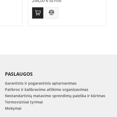
244,00
€
be PVM
PASLAUGOS
Garantinis ir pogarantinis aptarnavimas
Patikros ir kalibravimo atlikimo organizavimas
Nestandartinių matavimo sprendimų paieška ir kūrimas
Termoviziniai tyrimai
Mokymai