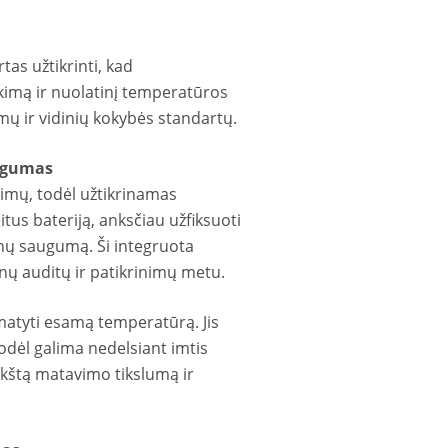
as užtikrinti, kad
ikimą ir nuolatinį temperatūros
mų ir vidinių kokybės standartų.
ugumas
vimų, todėl užtikrinamas
tus bateriją, anksčiau užfiksuoti
nų saugumą. Ši integruota
nų auditų ir patikrinimų metu.
 matyti esamą temperatūrą. Jis
todėl galima nedelsiant imtis
ukštą matavimo tikslumą ir