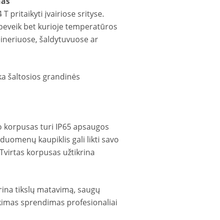
nas
 pritaikyti įvairiose srityse.
 beveik bet kurioje temperatūros
ineriuose, šaldytuvuose ar
inka šaltosios grandinės
o korpusas turi IP65 apsaugos
duomenų kaupiklis gali likti savo
Tvirtas korpusas užtikrina
rina tikslų matavimą, saugų
kimas sprendimas profesionaliai