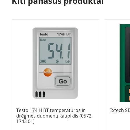
Kiti panašūs produktai
Testo 174 H BT temperatūros ir
Extech S
drėgmės duomenų kaupiklis (0572
1743 01)