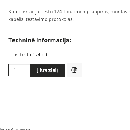
Komplektacija: testo 174 T duomenų kaupiklis, montavi
kabelis, testavimo protokolas.
Techninė informacija:
testo 174.pdf
produkto
Į krepšelį
kiekis:
Testo
174
T
temperatūros
duomenų
kaupiklis
(0572