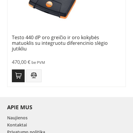
Testo 440 dP oro greičio ir oro kokybės
matuoklis su integruotu diferencinio slėgio
jutikliu
470,00
€
be PVM
APIE MUS
Naujienos
Kontaktai
Privatumo politika