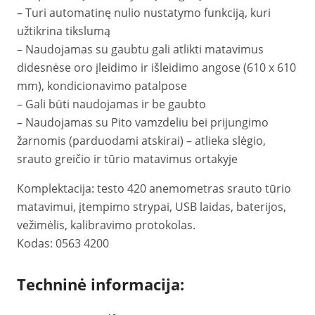
– Turi automatinę nulio nustatymo funkciją, kuri
užtikrina tikslumą
– Naudojamas su gaubtu gali atlikti matavimus
didesnėse oro įleidimo ir išleidimo angose (610 x 610
mm), kondicionavimo patalpose
– Gali būti naudojamas ir be gaubto
– Naudojamas su Pito vamzdeliu bei prijungimo
žarnomis (parduodami atskirai) – atlieka slėgio,
srauto greičio ir tūrio matavimus ortakyje
Komplektacija: testo 420 anemometras srauto tūrio
matavimui, įtempimo strypai, USB laidas, baterijos,
vežimėlis, kalibravimo protokolas.
Kodas: 0563 4200
Techninė informacija: