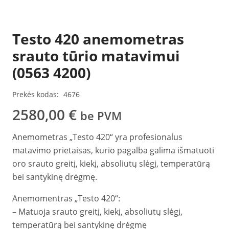
Testo 420 anemometras
srauto tūrio matavimui
(0563 4200)
Prekės kodas:
4676
2580,00
€
be PVM
Anemometras „Testo 420“ yra profesionalus
matavimo prietaisas, kurio pagalba galima išmatuoti
oro srauto greitį, kiekį, absoliutų slėgį, temperatūrą
bei santykinę drėgmę.
Anemomentras „Testo 420“:
– Matuoja srauto greitį, kiekį, absoliutų slėgį,
temperatūrą bei santykinę drėgmę