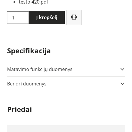
testo 420.pdf
produkto
Į krepšelį
kiekis:
Testo
420
anemometras
Specifikacija
srauto
tūrio
matavimui
Matavimo funkcijų duomenys
(0563
Bendri duomenys
4200)
Priedai