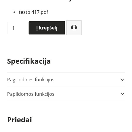
testo 417.pdf
produkto
Į krepšelį
kiekis:
Testo
417
anemometras
Specifikacija
(0563
0417)
Pagrindinės funkcijos
Papildomos funkcijos
Priedai