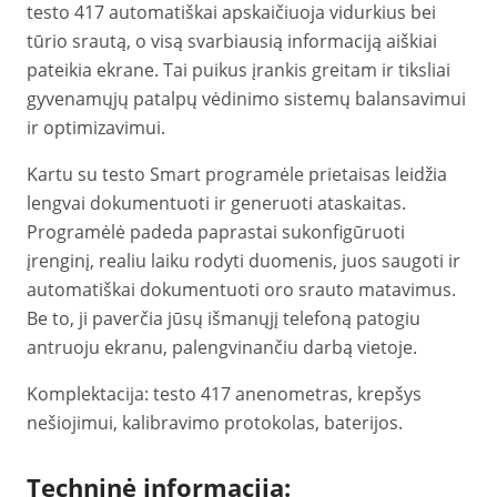
testo 417 automatiškai apskaičiuoja vidurkius bei
tūrio srautą, o visą svarbiausią informaciją aiškiai
pateikia ekrane. Tai puikus įrankis greitam ir tiksliai
gyvenamųjų patalpų vėdinimo sistemų balansavimui
ir optimizavimui.
Kartu su testo Smart programėle prietaisas leidžia
lengvai dokumentuoti ir generuoti ataskaitas.
Programėlė padeda paprastai sukonfigūruoti
įrenginį, realiu laiku rodyti duomenis, juos saugoti ir
automatiškai dokumentuoti oro srauto matavimus.
Be to, ji paverčia jūsų išmanųjį telefoną patogiu
antruoju ekranu, palengvinančiu darbą vietoje.
Komplektacija: testo 417 anenometras, krepšys
nešiojimui, kalibravimo protokolas, baterijos.
Techninė informacija: