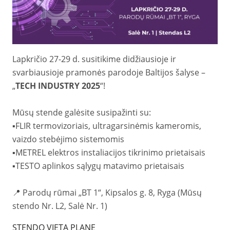
Lapkričio 27-29 d. susitikime didžiausioje ir
svarbiausioje pramonės parodoje Baltijos šalyse –
„
TECH INDUSTRY 2025
“
!
Mūsų stende galėsite susipažinti su:
▪️FLIR termovizoriais, ultragarsinėmis kameromis,
vaizdo stebėjimo sistemomis
▪️METREL elektros instaliacijos tikrinimo prietaisais
▪️TESTO aplinkos sąlygų matavimo prietaisais
📍 Parodų rūmai „BT 1“, Kipsalos g. 8, Ryga (Mūsų
stendo Nr. L2, Salė Nr. 1)
STENDO VIETA PLANE