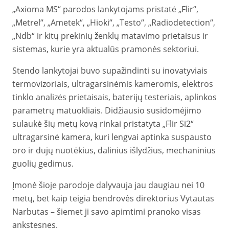
„Axioma MS“ parodos lankytojams pristatė „Flir“,
„Metrel“, „Ametek“, „Hioki“, „Testo“, „Radiodetection“,
„Ndb“ ir kitų prekinių ženklų matavimo prietaisus ir
sistemas, kurie yra aktualūs pramonės sektoriui.
Stendo lankytojai buvo supažindinti su inovatyviais
termovizoriais, ultragarsinėmis kameromis, elektros
tinklo analizės prietaisais, baterijų testeriais, aplinkos
parametrų matuokliais. Didžiausio susidomėjimo
sulaukė šių metų kovą rinkai pristatyta „Flir Si2“
ultragarsinė kamera, kuri lengvai aptinka suspausto
oro ir dujų nuotėkius, dalinius išlydžius, mechaninius
guolių gedimus.
Įmonė šioje parodoje dalyvauja jau daugiau nei 10
metų, bet kaip teigia bendrovės direktorius Vytautas
Narbutas – šiemet ji savo apimtimi pranoko visas
ankstesnes.