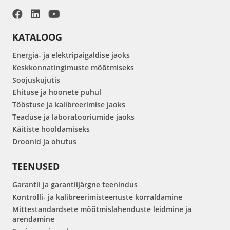
KATALOOG
Energia- ja elektripaigaldise jaoks
Keskkonnatingimuste mõõtmiseks
Soojuskujutis
Ehituse ja hoonete puhul
Tööstuse ja kalibreerimise jaoks
Teaduse ja laboratooriumide jaoks
Käitiste hooldamiseks
Droonid ja ohutus
TEENUSED
Garantii ja garantiijärgne teenindus
Kontrolli- ja kalibreerimisteenuste korraldamine
Mittestandardsete mõõtmislahenduste leidmine ja
arendamine