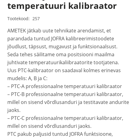
temperatuuri kalibraator
Tootekood:
257
AMETEK jätkab uute tehnikate arendamist, et
parandada tuntud JOFRA kalibreerimistoodete
jõudlust, täpsust, mugavust ja funktsionaalsust.
Seda tehes säilitame oma positsiooni maailma
juhtivate temperatuurikaliibraatorite tootjatena.
Uus PTC-kalibraator on saadaval kolmes erinevas
mudelis: A, B ja C:
– PTC-A professionaalne temperatuuri kalibraator
– PTC-B professionaalne temperatuuri kalibraator,
millel on sisend võrdlusanduri ja testitavate andurite
jaoks.
– PTC-C professionaalne temperatuuri kalibraator,
millel on sisend võrdlusanduri jaoks.
PTC pakub paljusid tuntud JOFRA funktsioone,