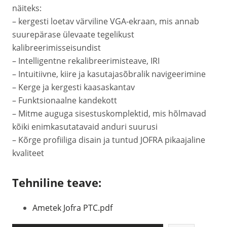
näiteks:
– kergesti loetav värviline VGA-ekraan, mis annab
suurepärase ülevaate tegelikust
kalibreerimisseisundist
– Intelligentne rekalibreerimisteave, IRI
– Intuitiivne, kiire ja kasutajasõbralik navigeerimine
– Kerge ja kergesti kaasaskantav
– Funktsionaalne kandekott
– Mitme auguga sisestuskomplektid, mis hõlmavad
kõiki enimkasutatavaid anduri suurusi
– Kõrge profiiliga disain ja tuntud JOFRA pikaajaline
kvaliteet
Tehniline teave:
Ametek Jofra PTC.pdf