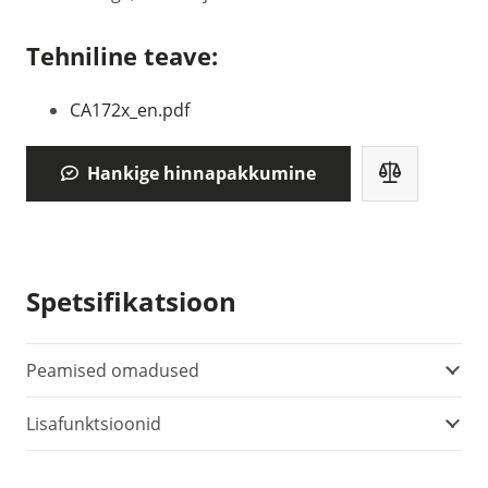
Tehniline teave:
CA172x_en.pdf
Hankige hinnapakkumine
Spetsifikatsioon
Peamised omadused
Lisafunktsioonid