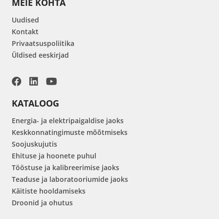
MEIE KOHTA
Uudised
Kontakt
Privaatsuspoliitika
Üldised eeskirjad
KATALOOG
Energia- ja elektripaigaldise jaoks
Keskkonnatingimuste mõõtmiseks
Soojuskujutis
Ehituse ja hoonete puhul
Tööstuse ja kalibreerimise jaoks
Teaduse ja laboratooriumide jaoks
Käitiste hooldamiseks
Droonid ja ohutus