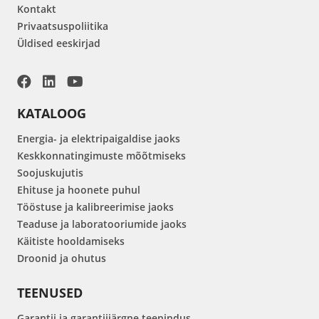
Kontakt
Privaatsuspoliitika
Üldised eeskirjad
KATALOOG
Energia- ja elektripaigaldise jaoks
Keskkonnatingimuste mõõtmiseks
Soojuskujutis
Ehituse ja hoonete puhul
Tööstuse ja kalibreerimise jaoks
Teaduse ja laboratooriumide jaoks
Käitiste hooldamiseks
Droonid ja ohutus
TEENUSED
Garantii ja garantiijärgne teenindus