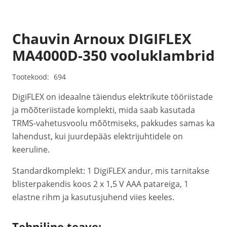
Chauvin Arnoux DIGIFLEX
MA4000D-350 vooluklambrid
Tootekood:
694
DigiFLEX on ideaalne täiendus elektrikute tööriistade
ja mõõteriistade komplekti, mida saab kasutada
TRMS-vahetusvoolu mõõtmiseks, pakkudes samas ka
lahendust, kui juurdepääs elektrijuhtidele on
keeruline.
Standardkomplekt: 1 DigiFLEX andur, mis tarnitakse
blisterpakendis koos 2 x 1,5 V AAA patareiga, 1
elastne rihm ja kasutusjuhend viies keeles.
Tehniline teave: