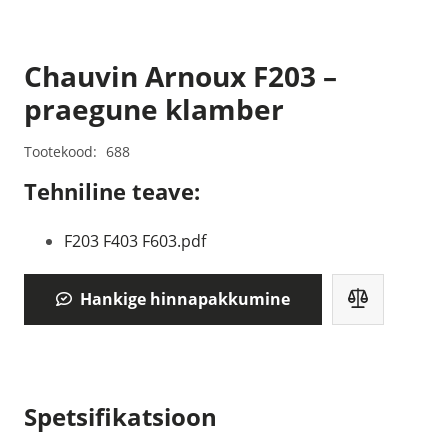
Chauvin Arnoux F203 –
praegune klamber
Tootekood:
688
Tehniline teave:
F203 F403 F603.pdf
Hankige hinnapakkumine
Spetsifikatsioon