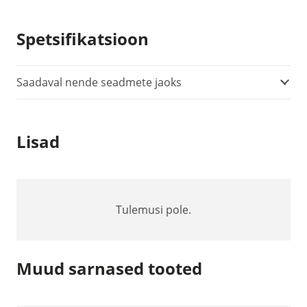
-
ostsilloskoopiandur
Spetsifikatsioon
kogus
Saadaval nende seadmete jaoks
Lisad
Tulemusi pole.
Muud sarnased tooted