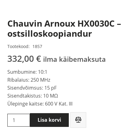
Chauvin Arnoux HX0030C –
ostsilloskoopiandur
Tootekood:
1857
332,00
€
ilma käibemaksuta
Sumbumine: 10:1
Ribalaius: 250 MHz
Sisendvõimsus: 15 pF
Sisendtakistus: 10 MΩ
Ülepinge kaitse: 600 V Kat. III
Chauvin
Lisa korvi
Arnoux
HX0030C