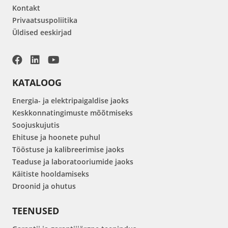
Kontakt
Privaatsuspoliitika
Üldised eeskirjad
KATALOOG
Energia- ja elektripaigaldise jaoks
Keskkonnatingimuste mõõtmiseks
Soojuskujutis
Ehituse ja hoonete puhul
Tööstuse ja kalibreerimise jaoks
Teaduse ja laboratooriumide jaoks
Käitiste hooldamiseks
Droonid ja ohutus
TEENUSED