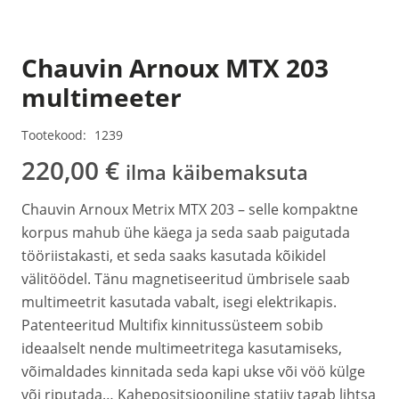
Chauvin Arnoux MTX 203
multimeeter
Tootekood:
1239
220,00
€
ilma käibemaksuta
Chauvin Arnoux Metrix MTX 203 – selle kompaktne
korpus mahub ühe käega ja seda saab paigutada
tööriistakasti, et seda saaks kasutada kõikidel
välitöödel. Tänu magnetiseeritud ümbrisele saab
multimeetrit kasutada vabalt, isegi elektrikapis.
Patenteeritud Multifix kinnitussüsteem sobib
ideaalselt nende multimeetritega kasutamiseks,
võimaldades kinnitada seda kapi ukse või vöö külge
või riputada… Kahepositsiooniline statiiv tagab lihtsa