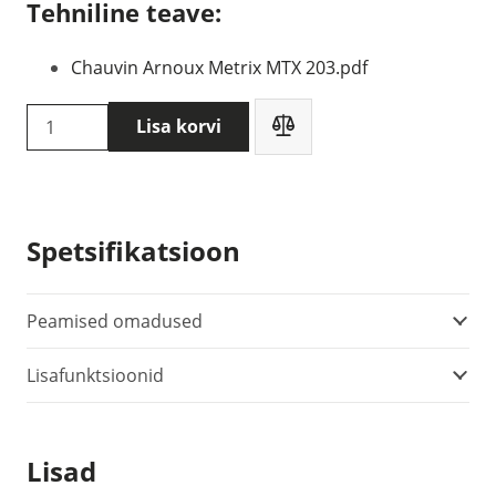
Tehniline teave:
Chauvin Arnoux Metrix MTX 203.pdf
Chauvin
Lisa korvi
Arnoux
MTX
203
multimeeter
Spetsifikatsioon
kogus
Peamised omadused
Lisafunktsioonid
Lisad