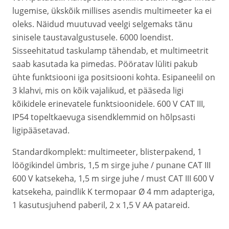
lugemise, ükskõik millises asendis multimeeter ka ei
oleks. Näidud muutuvad veelgi selgemaks tänu
sinisele taustavalgustusele. 6000 loendist.
Sisseehitatud taskulamp tähendab, et multimeetrit
saab kasutada ka pimedas. Pööratav lüliti pakub
ühte funktsiooni iga positsiooni kohta. Esipaneelil on
3 klahvi, mis on kõik vajalikud, et pääseda ligi
kõikidele erinevatele funktsioonidele. 600 V CAT III,
IP54 topeltkaevuga sisendklemmid on hõlpsasti
ligipääsetavad.
Standardkomplekt: multimeeter, blisterpakend, 1
löögikindel ümbris, 1,5 m sirge juhe / punane CAT III
600 V katsekeha, 1,5 m sirge juhe / must CAT III 600 V
katsekeha, paindlik K termopaar Ø 4 mm adapteriga,
1 kasutusjuhend paberil, 2 x 1,5 V AA patareid.