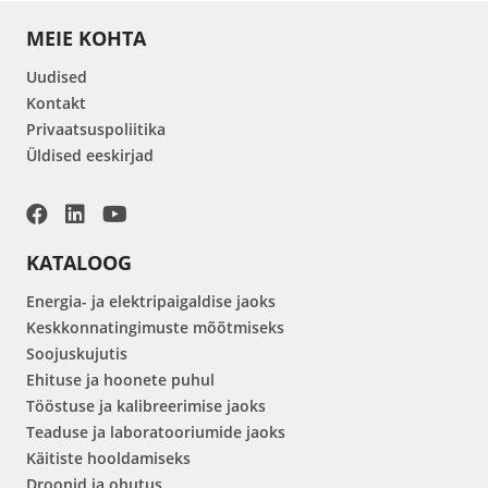
MEIE KOHTA
Uudised
Kontakt
Privaatsuspoliitika
Üldised eeskirjad
KATALOOG
Energia- ja elektripaigaldise jaoks
Keskkonnatingimuste mõõtmiseks
Soojuskujutis
Ehituse ja hoonete puhul
Tööstuse ja kalibreerimise jaoks
Teaduse ja laboratooriumide jaoks
Käitiste hooldamiseks
Droonid ja ohutus