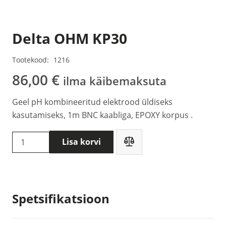
Delta OHM KP30
Tootekood:
1216
86,00
€
ilma käibemaksuta
Geel pH kombineeritud elektrood üldiseks
kasutamiseks, 1m BNC kaabliga, EPOXY korpus .
Delta
Lisa korvi
OHM
KP30
kogus
Spetsifikatsioon