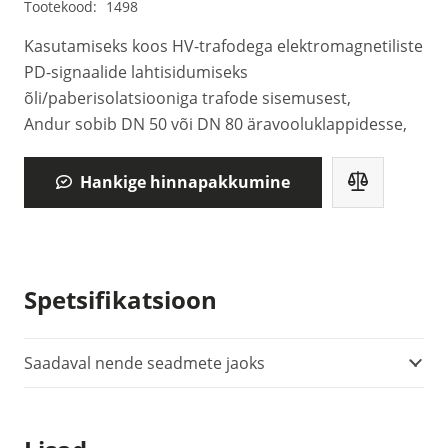
Tootekood:
1498
Kasutamiseks koos HV-trafodega elektromagnetiliste
PD-signaalide lahtisidumiseks
õli/paberisolatsiooniga trafode sisemusest,
Andur sobib DN 50 või DN 80 äravooluklappidesse,
Hankige hinnapakkumine
Spetsifikatsioon
Saadaval nende seadmete jaoks