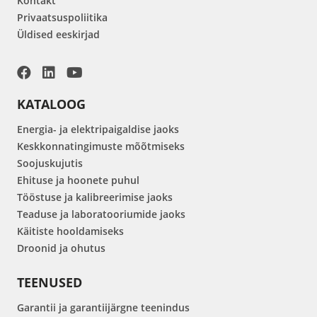
Kontakt
Privaatsuspoliitika
Üldised eeskirjad
KATALOOG
Energia- ja elektripaigaldise jaoks
Keskkonnatingimuste mõõtmiseks
Soojuskujutis
Ehituse ja hoonete puhul
Tööstuse ja kalibreerimise jaoks
Teaduse ja laboratooriumide jaoks
Käitiste hooldamiseks
Droonid ja ohutus
TEENUSED
Garantii ja garantiijärgne teenindus