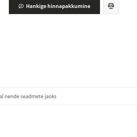
Hankige hinnapakkumine
al nende seadmete jaoks