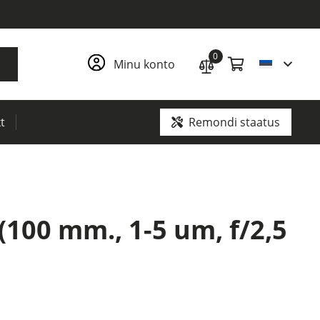
0
Minu konto
Remondi staatus
t
Kütte-, jahutus- ja ventilatsiooniseadmete (HVAC) ülevaatus
Mürgiste ja ohtlike gaaside tuvastamine (CBRN)
 (100 mm., 1-5 um, f/2,5