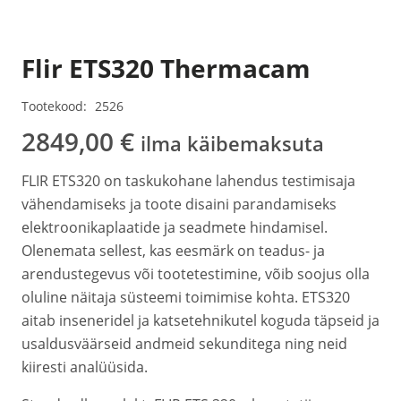
Flir ETS320 Thermacam
Tootekood:
2526
2849,00
€
ilma käibemaksuta
FLIR ETS320 on taskukohane lahendus testimisaja
vähendamiseks ja toote disaini parandamiseks
elektroonikaplaatide ja seadmete hindamisel.
Olenemata sellest, kas eesmärk on teadus- ja
arendustegevus või tootetestimine, võib soojus olla
oluline näitaja süsteemi toimimise kohta. ETS320
aitab inseneridel ja katsetehnikutel koguda täpseid ja
usaldusväärseid andmeid sekunditega ning neid
kiiresti analüüsida.