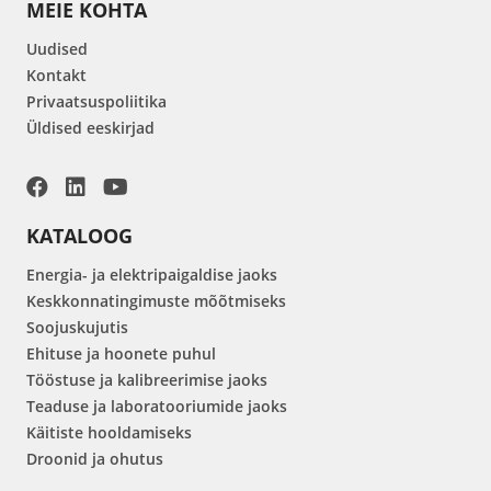
MEIE KOHTA
Uudised
Kontakt
Privaatsuspoliitika
Üldised eeskirjad
KATALOOG
Energia- ja elektripaigaldise jaoks
Keskkonnatingimuste mõõtmiseks
Soojuskujutis
Ehituse ja hoonete puhul
Tööstuse ja kalibreerimise jaoks
Teaduse ja laboratooriumide jaoks
Käitiste hooldamiseks
Droonid ja ohutus