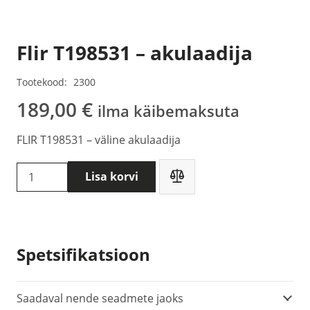
Flir T198531 – akulaadija
Tootekood:
2300
189,00
€
ilma käibemaksuta
FLIR T198531 – väline akulaadija
Flir
Lisa korvi
T198531
-
akulaadija
kogus
Spetsifikatsioon
Saadaval nende seadmete jaoks