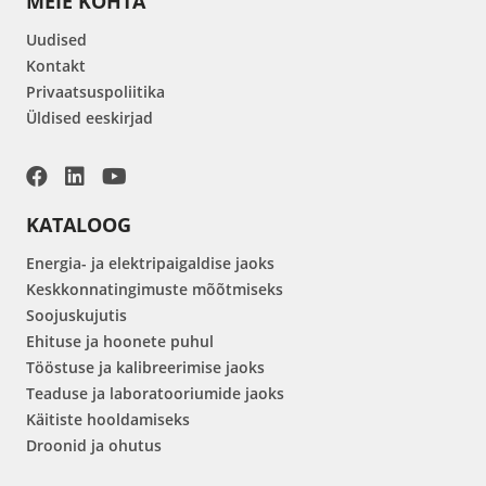
MEIE KOHTA
Uudised
Kontakt
Privaatsuspoliitika
Üldised eeskirjad
KATALOOG
Energia- ja elektripaigaldise jaoks
Keskkonnatingimuste mõõtmiseks
Soojuskujutis
Ehituse ja hoonete puhul
Tööstuse ja kalibreerimise jaoks
Teaduse ja laboratooriumide jaoks
Käitiste hooldamiseks
Droonid ja ohutus