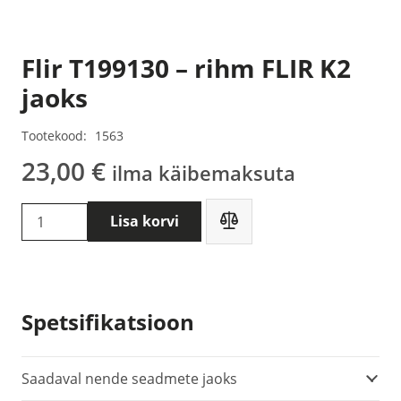
Flir T199130 – rihm FLIR K2
jaoks
Tootekood:
1563
23,00
€
ilma käibemaksuta
Flir
Lisa korvi
T199130
-
rihm
FLIR
Spetsifikatsioon
K2
jaoks
kogus
Saadaval nende seadmete jaoks