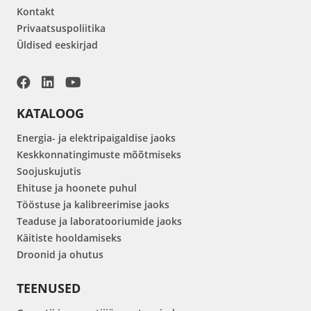
Kontakt
Privaatsuspoliitika
Üldised eeskirjad
KATALOOG
Energia- ja elektripaigaldise jaoks
Keskkonnatingimuste mõõtmiseks
Soojuskujutis
Ehituse ja hoonete puhul
Tööstuse ja kalibreerimise jaoks
Teaduse ja laboratooriumide jaoks
Käitiste hooldamiseks
Droonid ja ohutus
TEENUSED