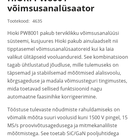
võimsusanalüsaator
Tootekood:
4635
Hioki PW8001 pakub terviklikku võimsusanalüüsi
süsteemi, kusjuures Hioki pakub ainulaadselt nii
tipptasemel võimsusanalüsaatoreid kui ka laia
valikut ülitäpseid vooluandureid. See kombinatsioon
tagab ühtlustatud jõudluse, mille tulemuseks on
täpsemad ja stabiilsemad mõõtmised alalisvoolu,
kõrgsageduse ja madala võimsusteguri tingimustes,
mida toetavad sellised funktsioonid nagu
automaatne faasinihke korrigeerimine.
Tööstuse tulevaste nõudmiste rahuldamiseks on
võimalik mõõta suuri voolusid kuni 1500 V pingel, 15
MS/s proovivõtusagedusega ja mitmekanaliliste
mõõtmistega. See toetab SiC/GaN pooljuhtidega