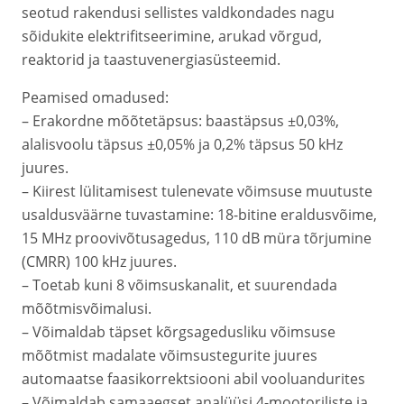
seotud rakendusi sellistes valdkondades nagu
sõidukite elektrifitseerimine, arukad võrgud,
reaktorid ja taastuvenergiasüsteemid.
Peamised omadused:
– Erakordne mõõtetäpsus: baastäpsus ±0,03%,
alalisvoolu täpsus ±0,05% ja 0,2% täpsus 50 kHz
juures.
– Kiirest lülitamisest tulenevate võimsuse muutuste
usaldusväärne tuvastamine: 18-bitine eraldusvõime,
15 MHz proovivõtusagedus, 110 dB müra tõrjumine
(CMRR) 100 kHz juures.
– Toetab kuni 8 võimsuskanalit, et suurendada
mõõtmisvõimalusi.
– Võimaldab täpset kõrgsagedusliku võimsuse
mõõtmist madalate võimsustegurite juures
automaatse faasikorrektsiooni abil vooluandurites
– Võimaldab samaaegset analüüsi 4-mootoriliste ja