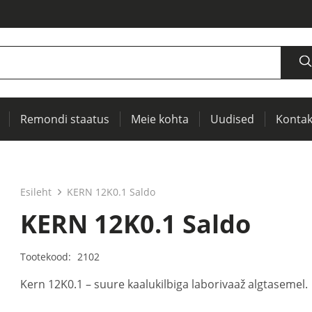
Remondi staatus
Meie kohta
Uudised
Kontak
iseks
seks
 RCL-mõõturid
Soojuskujutised, IR-aknad ennetavaks diagnostikaks
Tsentreerimissõlmede ja rihmavõllide tsentreerimiseks
Seadmete ja elektriseadmete katsetamiseks (PAT)
Esileht
KERN 12K0.1 Saldo
KERN 12K0.1 Saldo
Tootekood:
2102
Kern 12K0.1 – suure kaalukilbiga laborivaaž algtasemel.