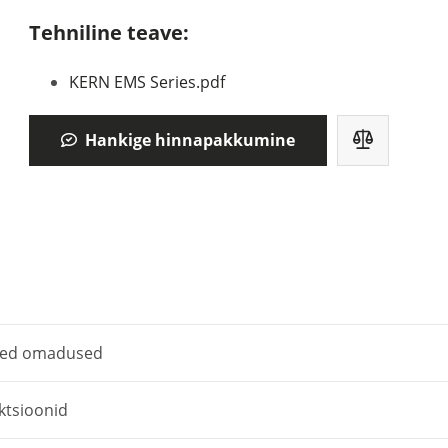
Tehniline teave:
KERN EMS Series.pdf
Hankige hinnapakkumine
sed omadused
ktsioonid