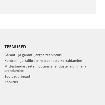
TEENUSED
Garantii ja garantiijärgne teenindus
Kontrolli- ja kalibreerimisteenuste korraldamine
Mittestandardsete mõõtmislahenduste leidmine ja
arendamine
Soojusuuringud
Koolitus