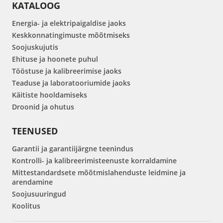
KATALOOG
Energia- ja elektripaigaldise jaoks
Keskkonnatingimuste mõõtmiseks
Soojuskujutis
Ehituse ja hoonete puhul
Tööstuse ja kalibreerimise jaoks
Teaduse ja laboratooriumide jaoks
Käitiste hooldamiseks
Droonid ja ohutus
TEENUSED
Garantii ja garantiijärgne teenindus
Kontrolli- ja kalibreerimisteenuste korraldamine
Mittestandardsete mõõtmislahenduste leidmine ja
arendamine
Soojusuuringud
Koolitus