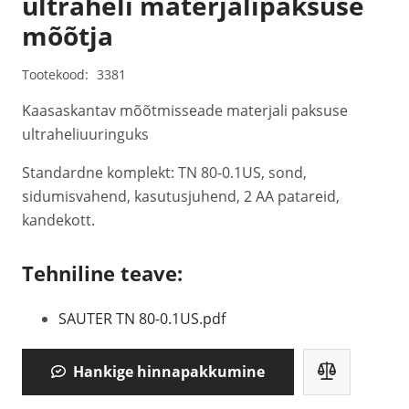
ultraheli materjalipaksuse
mõõtja
Tootekood:
3381
Kaasaskantav mõõtmisseade materjali paksuse
ultraheliuuringuks
Standardne komplekt: TN 80-0.1US, sond,
sidumisvahend, kasutusjuhend, 2 AA patareid,
kandekott.
Tehniline teave:
SAUTER TN 80-0.1US.pdf
Hankige hinnapakkumine