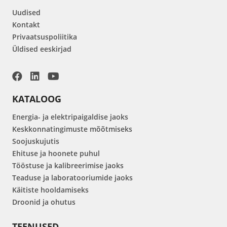
Uudised
Kontakt
Privaatsuspoliitika
Üldised eeskirjad
KATALOOG
Energia- ja elektripaigaldise jaoks
Keskkonnatingimuste mõõtmiseks
Soojuskujutis
Ehituse ja hoonete puhul
Tööstuse ja kalibreerimise jaoks
Teaduse ja laboratooriumide jaoks
Käitiste hooldamiseks
Droonid ja ohutus
TEENUSED