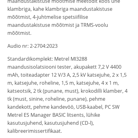
maandustakistuse mõõtmise meetodit koos ühe
klambriga, kahe klambriga maandustakistuse
mõõtmist, 4-juhtmelise spetsiifilise
maandustakistuse mõõtmist ja TRMS-voolu
mõõtmist.
Audio nr: 2-2704:2023
Standardikomplekt: Metrel MI3288
maandusisolatsiooni tester, akupakett 7,2 V 4400
mAh, toiteadapter 12 V/3 A, 2,5 kV katsejuhe, 2 x 1,5
m, katsejuhe, roheline, 1,5 m, katsejuhe, 4 x 1 m,
katseotsik, 2 tk (punane, must), krokodilli klamber, 4
tk (must, sinine, roheline, punane), pehme
kandekott, pehme kandevöö, USB-kaabel, PC SW
Metrel ES Manager BASIC litsents, lühike
kasutusjuhend, kasutusjuhend (CD-l),
kalibreerimissertifikaat.