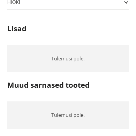
termopaar
HIOKI
kogus
Lisad
Tulemusi pole.
Muud sarnased tooted
Tulemusi pole.