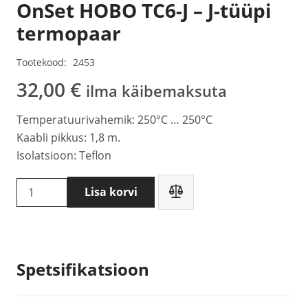
OnSet HOBO TC6-J – J-tüüpi
termopaar
Tootekood:
2453
32,00
€
ilma käibemaksuta
Temperatuurivahemik: 250°C … 250°C
Kaabli pikkus: 1,8 m.
Isolatsioon: Teflon
OnSet
Lisa korvi
HOBO
TC6-
J
-
Spetsifikatsioon
J-
tüüpi