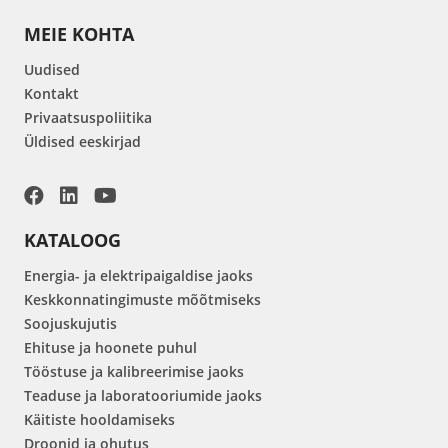
MEIE KOHTA
Uudised
Kontakt
Privaatsuspoliitika
Üldised eeskirjad
KATALOOG
Energia- ja elektripaigaldise jaoks
Keskkonnatingimuste mõõtmiseks
Soojuskujutis
Ehituse ja hoonete puhul
Tööstuse ja kalibreerimise jaoks
Teaduse ja laboratooriumide jaoks
Käitiste hooldamiseks
Droonid ja ohutus