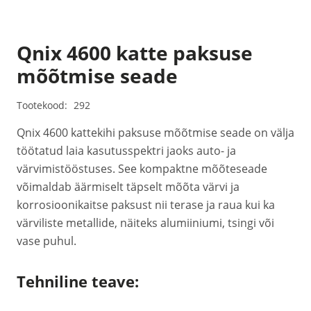
Qnix 4600 katte paksuse
mõõtmise seade
Tootekood:
292
Qnix 4600 kattekihi paksuse mõõtmise seade on välja
töötatud laia kasutusspektri jaoks auto- ja
värvimistööstuses. See kompaktne mõõteseade
võimaldab äärmiselt täpselt mõõta värvi ja
korrosioonikaitse paksust nii terase ja raua kui ka
värviliste metallide, näiteks alumiiniumi, tsingi või
vase puhul.
Tehniline teave: