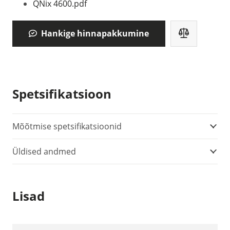
QNix 4600.pdf
Hankige hinnapakkumine
Spetsifikatsioon
Mõõtmise spetsifikatsioonid
Üldised andmed
Lisad