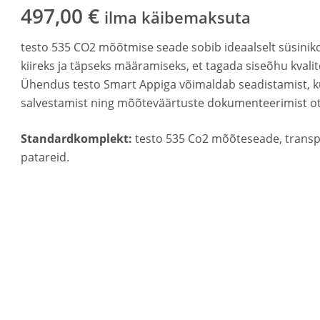
497,00
€
ilma käibemaksuta
testo 535 CO2 mõõtmise seade sobib ideaalselt süsinikdi
kiireks ja täpseks määramiseks, et tagada siseõhu kvalit
Ühendus testo Smart Appiga võimaldab seadistamist, ku
salvestamist ning mõõteväärtuste dokumenteerimist o
Standardkomplekt:
testo 535 Co2 mõõteseade, transpo
patareid.