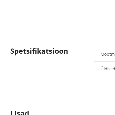
Spetsifikatsioon
Mõõtmis
Üldise
Lisad