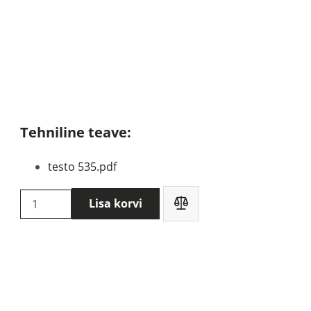
Tehniline teave:
testo 535.pdf
Testo
Lisa korvi
535
-
digitaalne
CO2
mõõtmisseade
koos