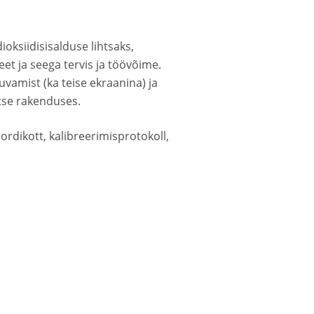
oksiidisisalduse lihtsaks,
eet ja seega tervis ja töövõime.
vamist (ka teise ekraanina) ja
tse rakenduses.
rdikott, kalibreerimisprotokoll,