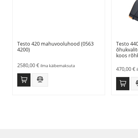
Testo 420 mahuvooluhood (0563
Testo 440
4200)
õhukvali
koos rõh
2580,00
€
ilma käibemaksuta
470,00
€