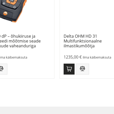
 dP – õhukiiruse ja
Delta OHM HD 31
teedi mõõtmise seade
Multifunktsionaalne
kude vaheanduriga
ilmastikumõõtja
1235,00
€
ilma käibemaksuta
ilma käibemaksuta