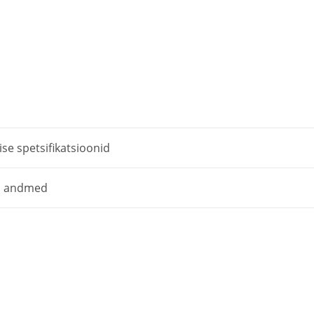
e spetsifikatsioonid
d andmed