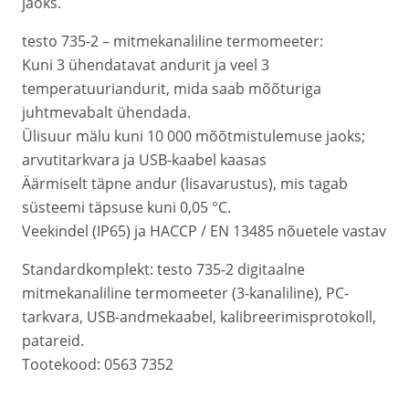
jaoks.
testo 735-2 – mitmekanaliline termomeeter:
Kuni 3 ühendatavat andurit ja veel 3
temperatuuriandurit, mida saab mõõturiga
juhtmevabalt ühendada.
Ülisuur mälu kuni 10 000 mõõtmistulemuse jaoks;
arvutitarkvara ja USB-kaabel kaasas
Äärmiselt täpne andur (lisavarustus), mis tagab
süsteemi täpsuse kuni 0,05 °C.
Veekindel (IP65) ja HACCP / EN 13485 nõuetele vastav
Standardkomplekt: testo 735-2 digitaalne
mitmekanaliline termomeeter (3-kanaliline), PC-
tarkvara, USB-andmekaabel, kalibreerimisprotokoll,
patareid.
Tootekood: 0563 7352