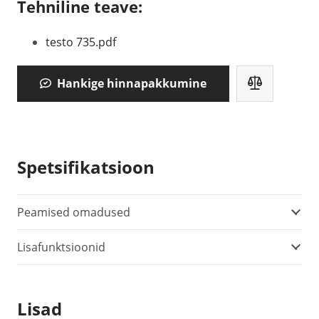
Tehniline teave:
testo 735.pdf
Hankige hinnapakkumine
Spetsifikatsioon
Peamised omadused
Lisafunktsioonid
Lisad