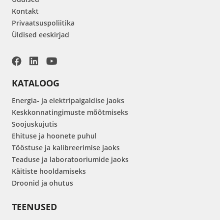
Kontakt
Privaatsuspoliitika
Üldised eeskirjad
KATALOOG
Energia- ja elektripaigaldise jaoks
Keskkonnatingimuste mõõtmiseks
Soojuskujutis
Ehituse ja hoonete puhul
Tööstuse ja kalibreerimise jaoks
Teaduse ja laboratooriumide jaoks
Käitiste hooldamiseks
Droonid ja ohutus
TEENUSED