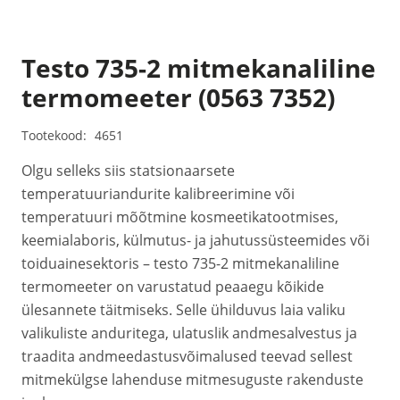
Testo 735-2 mitmekanaliline
termomeeter (0563 7352)
Tootekood:
4651
Olgu selleks siis statsionaarsete
temperatuuriandurite kalibreerimine või
temperatuuri mõõtmine kosmeetikatootmises,
keemialaboris, külmutus- ja jahutussüsteemides või
toiduainesektoris – testo 735-2 mitmekanaliline
termomeeter on varustatud peaaegu kõikide
ülesannete täitmiseks. Selle ühilduvus laia valiku
valikuliste anduritega, ulatuslik andmesalvestus ja
traadita andmeedastusvõimalused teevad sellest
mitmekülgse lahenduse mitmesuguste rakenduste