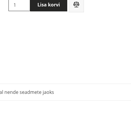
Testo
Lisa korvi
pH-
puhvrilahus
(0554
2063)
kogus
al nende seadmete jaoks