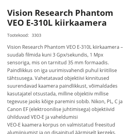
Vision Research Phantom
VEO E-310L kiirkaamera
Tootekood:
3303
Vision Research Phantom VEO E-310L kiirkaamera –
suudab filmida kuni 3 Gpx/sekundis, 1 Mpx
sensoriga, mis on tarnitud 35 mm formaadis.
Paindlikkus on iga uurimisvahendi puhul kriitilise
tähtsusega. Vahetatavad objektiivi kinnitused
suurendavad kaamera paindlikkust, võimaldades
kasutajatel otsustada, milline objektiiv millise
tegevuse jaoks kõige paremini sobib. Nikon, PL, C ja
Canon EF (elektroonilise juhtimisega) objektiivid
ühilduvad VEO-E ja vaheldumisi
VEO-E kaamera korpus on valmistatud freesitud
alumiiniumist ja on disainitud äärmiselt kergeks.