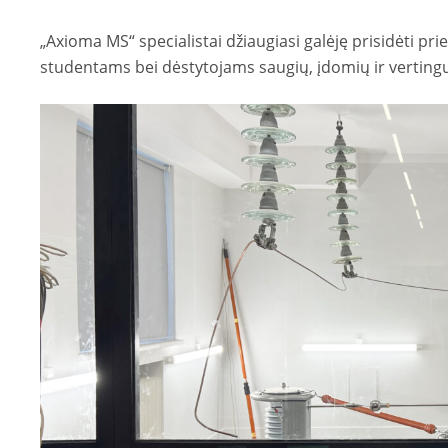
„Axioma MS“ specialistai džiaugiasi galėję prisidėti pr
studentams bei dėstytojams saugių, įdomių ir vertin