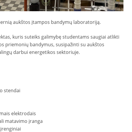
rnią aukštos įtampos bandymų laboratoriją.
tas, kuris suteiks galimybę studentams saugiai atlikti
ugos priemonių bandymus, susipažinti su aukštos
kalingų darbui energetikos sektoriuje.
mo stendai
mais elektrodais
nali matavimo įranga
įrenginiai