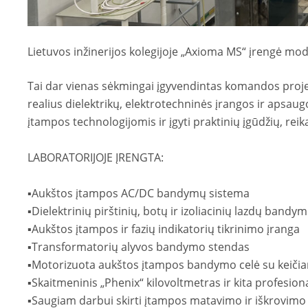
Lietuvos inžinerijos kolegijoje
„Axioma MS“ įrengė
mode
Tai dar vienas sėkmingai įgyvendintas komandos projek
realius dielektrikų, elektrotechninės įrangos ir apsa
įtampos technologijomis ir įgyti praktinių įgūdžių, rei
LABORATORIJOJE ĮRENGTA:
▪️Aukštos įtampos AC/DC bandymų sistema
▪️Dielektrinių pirštinių, botų ir izoliacinių lazdų bandy
▪️Aukštos įtampos ir fazių indikatorių tikrinimo įranga
▪️Transformatorių alyvos bandymo stendas
▪️Motorizuota aukštos įtampos bandymo celė su keičia
▪️Skaitmeninis „Phenix“ kilovoltmetras ir kita profesio
▪️Saugiam darbui skirti įtampos matavimo ir iškrovimo 