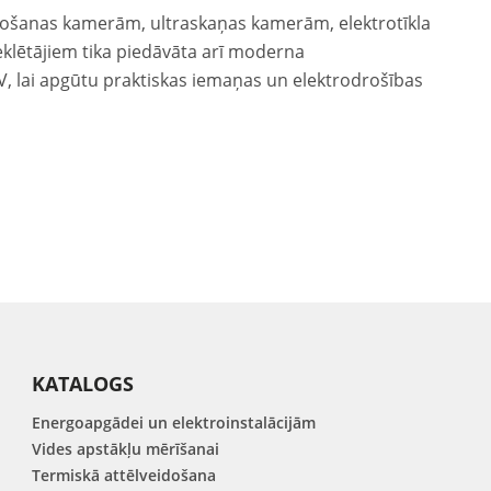
veidošanas kamerām, ultraskaņas kamerām, elektrotīkla
klētājiem tika piedāvāta arī moderna
V, lai apgūtu praktiskas iemaņas un elektrodrošības
KATALOGS
Energoapgādei un elektroinstalācijām
Vides apstākļu mērīšanai
Termiskā attēlveidošana