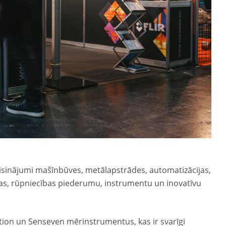
risinājumi mašīnbūves, metālapstrādes, automatizācijas,
ikas, rūpniecības piederumu, instrumentu un inovatīvu
ction un Senseven mērinstrumentus, kas ir svarīgi