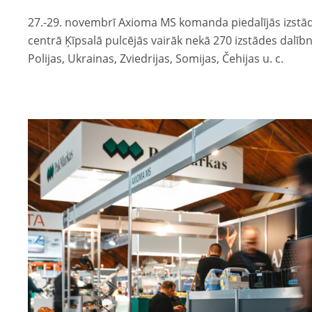
27.-29. novembrī Axioma MS komanda piedalījās izstādē
centrā Ķīpsalā pulcējās vairāk nekā 270 izstādes dalībn
Polijas, Ukrainas, Zviedrijas, Somijas, Čehijas u. c.